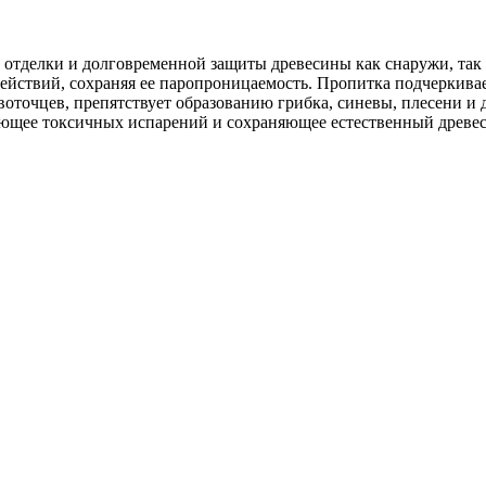
отделки и долговременной защиты древесины как снаружи, та
действий, сохраняя ее паропроницаемость. Пропитка подчеркива
оточцев, препятствует образованию грибка, синевы, плесени и
яющее токсичных испарений и сохраняющее естественный древес