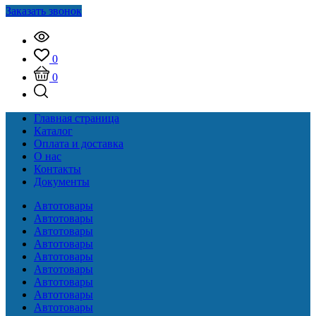
Заказать звонок
0
0
Главная страница
Каталог
Оплата и доставка
О нас
Контакты
Документы
Автотовары
Автотовары
Автотовары
Автотовары
Автотовары
Автотовары
Автотовары
Автотовары
Автотовары