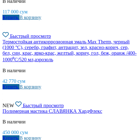
В наличии
117 000
сум
Купить
В корзину
Быстрый просмотр
Термостойкая антикоррозионная эмаль Max Therm, черный
(1000 °С), серебр, графит, антрацит, зел, красно-корич, сер,
бел, син, крас, ярко-крас, желтый, корич, гол, беж, оранж /400-
1000⁰С/520 мл,аэрозоль
В наличии
42 770
сум
Купить
В корзину
NEW
Быстрый просмотр
Полимерная мастика СЛАВЯНКА ХардФлекс
В наличии
450 000
сум
Купить
В корзину