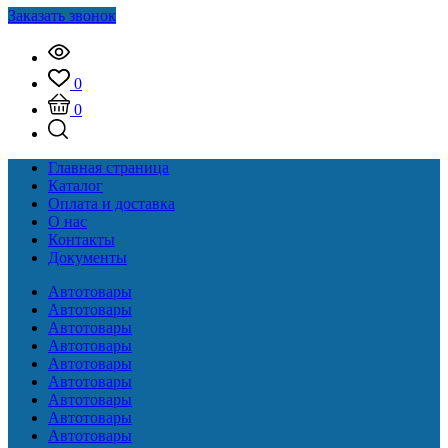
Заказать звонок
0
0
Главная страница
Каталог
Оплата и доставка
О нас
Контакты
Документы
Автотовары
Автотовары
Автотовары
Автотовары
Автотовары
Автотовары
Автотовары
Автотовары
Автотовары