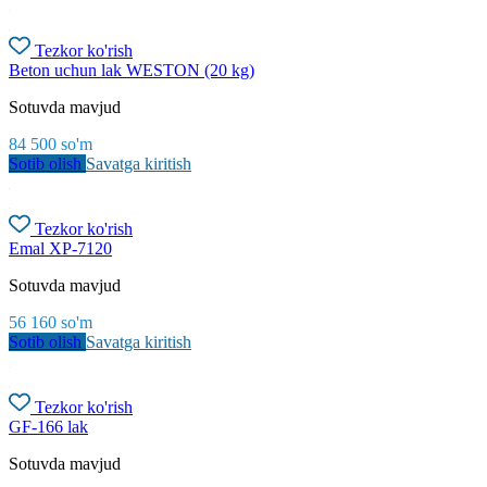
Tezkor ko'rish
Beton uchun lak WESTON (20 kg)
Sotuvda mavjud
84 500
so'm
Sotib olish
Savatga kiritish
Tezkor ko'rish
Emal XP-7120
Sotuvda mavjud
56 160
so'm
Sotib olish
Savatga kiritish
Tezkor ko'rish
GF-166 lak
Sotuvda mavjud