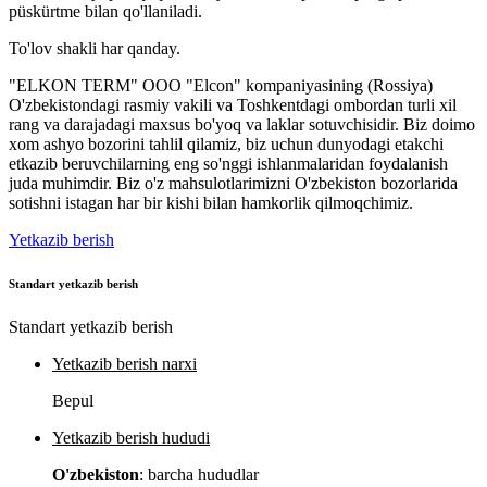
püskürtme bilan qo'llaniladi.
To'lov shakli har qanday.
"ELKON TERM" OOO "Elcon" kompaniyasining (Rossiya)
O'zbekistondagi rasmiy vakili va Toshkentdagi ombordan turli xil
rang va darajadagi maxsus bo'yoq va laklar sotuvchisidir. Biz doimo
xom ashyo bozorini tahlil qilamiz, biz uchun dunyodagi etakchi
etkazib beruvchilarning eng so'nggi ishlanmalaridan foydalanish
juda muhimdir. Biz o'z mahsulotlarimizni O'zbekiston bozorlarida
sotishni istagan har bir kishi bilan hamkorlik qilmoqchimiz.
Yetkazib berish
Standart yetkazib berish
Standart yetkazib berish
Yetkazib berish narxi
Bepul
Yetkazib berish hududi
O'zbekiston
: barcha hududlar