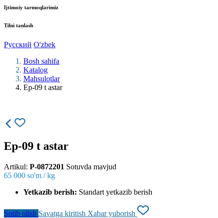
Ijtimoiy tarmoqlarimiz
Tilni tanlash
Русский
O'zbek
Bosh sahifa
Katalog
Mahsulotlar
Ep-09 t astar
Ep-09 t astar
Artikul:
P-0872201
Sotuvda mavjud
65 000
so'm / kg
Yetkazib berish:
Standart yetkazib berish
Sotib olish
Savatga kiritish
Xabar yuborish