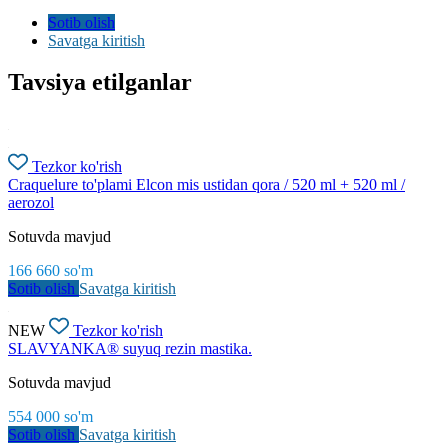
Sotib olish
Savatga kiritish
Tavsiya etilganlar
Tezkor ko'rish
Craquelure to'plami Elcon mis ustidan qora / 520 ml + 520 ml /
aerozol
Sotuvda mavjud
166 660
so'm
Sotib olish
Savatga kiritish
NEW
Tezkor ko'rish
SLAVYANKA® suyuq rezin mastika.
Sotuvda mavjud
554 000
so'm
Sotib olish
Savatga kiritish