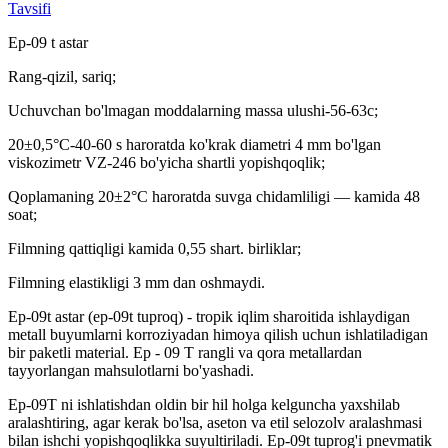
Tavsifi
Ep-09 t astar
Rang-qizil, sariq;
Uchuvchan bo'lmagan moddalarning massa ulushi-56-63c;
20±0,5°C-40-60 s haroratda ko'krak diametri 4 mm bo'lgan
viskozimetr VZ-246 bo'yicha shartli yopishqoqlik;
Qoplamaning 20±2°C haroratda suvga chidamliligi — kamida 48
soat;
Filmning qattiqligi kamida 0,55 shart. birliklar;
Filmning elastikligi 3 mm dan oshmaydi.
Ep-09t astar (ep-09t tuproq) - tropik iqlim sharoitida ishlaydigan
metall buyumlarni korroziyadan himoya qilish uchun ishlatiladigan
bir paketli material. Ep - 09 T rangli va qora metallardan
tayyorlangan mahsulotlarni bo'yashadi.
Ep-09T ni ishlatishdan oldin bir hil holga kelguncha yaxshilab
aralashtiring, agar kerak bo'lsa, aseton va etil selozolv aralashmasi
bilan ishchi yopishqoqlikka suyultiriladi. Ep-09t tuprog'i pnevmatik