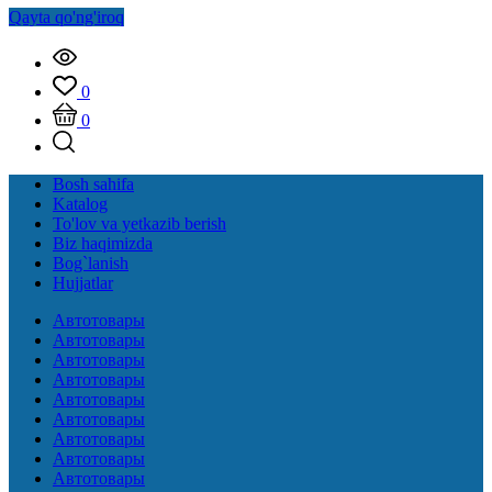
Qayta qo'ng'iroq
0
0
Bosh sahifa
Katalog
To'lov va yetkazib berish
Biz haqimizda
Bog`lanish
Hujjatlar
Автотовары
Автотовары
Автотовары
Автотовары
Автотовары
Автотовары
Автотовары
Автотовары
Автотовары