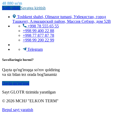
48 880
so'm
Sotib olish
Savatga kiritish
Toshkent shahri, Olmazor tumani, Узбекистан, город
Ташкент, Алмазарский район, Массив Себзор, дом 52В
+998 78 555 65 55
+998 99 400 22 88
+998 77 877 87 78
+998 99 200 22 99
Telegram
Savollaringiz bormi?
Qayta qo'ng'iroqqa so'rov qoldiring
va siz bilan tez orada bog'lanamiz
Qayta qo'ng'iroq
Sayt GLOTR tizimida yaratilgan
© 2026 MCHJ "ELKON TERM"
Bepul sayt yaratish