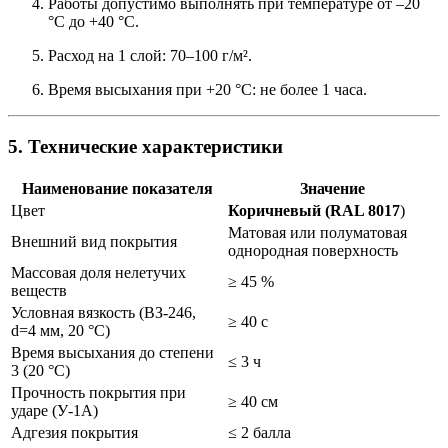
Работы допустимо выполнять при температуре от –20
°C до +40 °C.
Расход на 1 слой: 70–100 г/м².
Время высыхания при +20 °C: не более 1 часа.
5. Технические характеристики
Наименование показателя
Значение
Цвет
Коричневый (RAL 8017
)
Матовая или полуматовая
Внешний вид покрытия
однородная поверхность
Массовая доля нелетучих
≥ 45 %
веществ
Условная вязкость (ВЗ-246,
≥ 40 с
d=4 мм, 20 °C)
Время высыхания до степени
≤ 3 ч
3 (20 °C)
Прочность покрытия при
≥ 40 см
ударе (У-1А)
Адгезия покрытия
≤ 2 балла