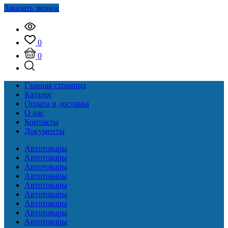
Заказать звонок
0
0
Главная страница
Каталог
Оплата и доставка
О нас
Контакты
Документы
Автотовары
Автотовары
Автотовары
Автотовары
Автотовары
Автотовары
Автотовары
Автотовары
Автотовары