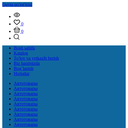
Qayta qo'ng'iroq
0
0
Bosh sahifa
Katalog
To'lov va yetkazib berish
Biz haqimizda
Bog`lanish
Hujjatlar
Автотовары
Автотовары
Автотовары
Автотовары
Автотовары
Автотовары
Автотовары
Автотовары
Автотовары