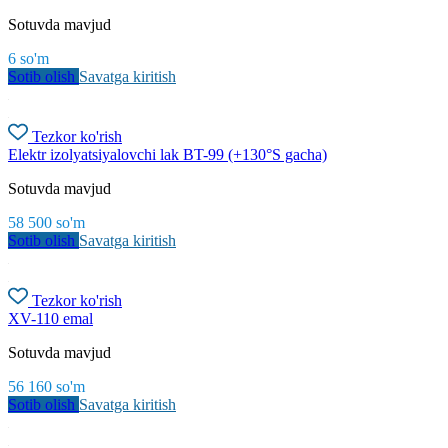
Sotuvda mavjud
6
so'm
Sotib olish
Savatga kiritish
Tezkor ko'rish
Elektr izolyatsiyalovchi lak BT-99 (+130°S gacha)
Sotuvda mavjud
58 500
so'm
Sotib olish
Savatga kiritish
Tezkor ko'rish
XV-110 emal
Sotuvda mavjud
56 160
so'm
Sotib olish
Savatga kiritish