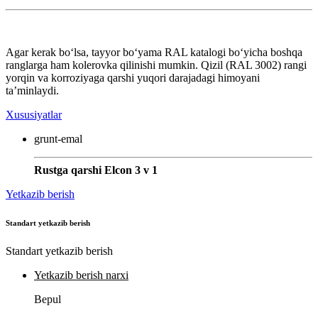
Agar kerak bo‘lsa, tayyor bo‘yama RAL katalogi bo‘yicha boshqa
ranglarga ham kolerovka qilinishi mumkin. Qizil (RAL 3002) rangi
yorqin va korroziyaga qarshi yuqori darajadagi himoyani
ta’minlaydi.
Xususiyatlar
grunt-emal
Rustga qarshi Elcon 3 v 1
Yetkazib berish
Standart yetkazib berish
Standart yetkazib berish
Yetkazib berish narxi
Bepul