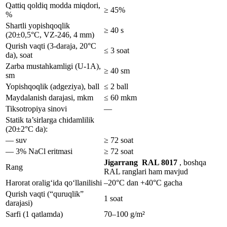
Qattiq qoldiq modda miqdori,
≥ 45%
%
Shartli yopishqoqlik
≥ 40 s
(20±0,5°C, VZ-246, 4 mm)
Qurish vaqti (3-daraja, 20°C
≤ 3 soat
da), soat
Zarba mustahkamligi (U-1A),
≥ 40 sm
sm
Yopishqoqlik (adgeziya), ball
≤ 2 ball
Maydalanish darajasi, mkm
≤ 60 mkm
Tiksotropiya sinovi
—
Statik ta’sirlarga chidamlilik
(20±2°C da):
— suv
≥ 72 soat
— 3% NaCl eritmasi
≥ 72 soat
Jigarrang RAL 8017
, boshqa
Rang
RAL ranglari ham mavjud
Harorat oralig‘ida qo‘llanilishi
–20°C dan +40°C gacha
Qurish vaqti (“quruqlik”
1 soat
darajasi)
Sarfi (1 qatlamda)
70–100 g/m²