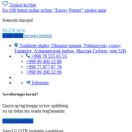
Tezkor ko'rish
Ep-100 beton pollar uchun "Epoxy Primer" epoksi astar
Sotuvda mavjud
94 250
so'm
Sotib olish
Savatga kiritish
Toshkent shahri, Olmazor tumani, Узбекистан, город
Ташкент, Алмазарский район, Массив Себзор, дом 52В
+998 78 555 65 55
+998 99 400 22 88
+998 77 877 87 78
+998 99 200 22 99
Telegram
Savollaringiz bormi?
Qayta qo'ng'iroqqa so'rov qoldiring
va siz bilan tez orada bog'lanamiz
Qayta qo'ng'iroq
Sayt GLOTR tizimida yaratilgan