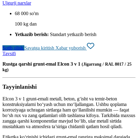
Ulgurji narxlar
68 000 so'm
100 kg dan
Yetkazib berish:
Standart yetkazib berish
Sotib olish
Savatga kiritish
Xabar yuborish
Tavsifi
Rustga qarshi grunt-emal Elcon 3 v 1
(Jigarrang / RAL 8017 / 25
kg)
Tayyinlanishi
Elcon 3 v 1 grunt-emali metall, beton, g‘isht va temir-beton
konstruksiyalarni bo‘yash uchun mo‘ljallangan. Ushbu qoplama
korroziyaga uchragan sirtlarga ham qo‘llanilishi mumkin — faqat
bo‘sh rux va zang qatlamlari olib tashlansa kifoya. Tarkibida maxsus
zangga qarshi komponentlar mavjud bo‘lib, ular metall sirtida
mustahkam va atmosfera ta’siriga chidamli qatlam hosil qiladi.
Etiketka ko‘rinishi ichidagi grunt-emal rangiga maksimal darajada