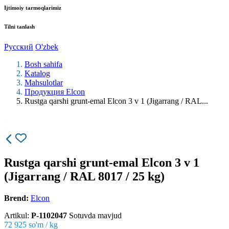
Ijtimoiy tarmoqlarimiz
Tilni tanlash
Русский
O'zbek
Bosh sahifa
Katalog
Mahsulotlar
Продукция Elcon
Rustga qarshi grunt-emal Elcon 3 v 1 (Jigarrang / RAL...
Rustga qarshi grunt-emal Elcon 3 v 1
(Jigarrang / RAL 8017 / 25 kg)
Brend:
Elcon
Artikul:
P-1102047
Sotuvda mavjud
72 925
so'm / kg