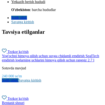
Yetkazib berish hududi
O'zbekiston
: barcha hududlar
Sotib olish
Savatga kiritish
Tavsiya etilganlar
Tezkor ko'rish
Yog'ochni himoya qilish uchun suvga chidamli emdirish SealTech
emdirish loglarning uchlarini himoya qilish uchun rangsiz 2.7 l
Sotuvda mavjud
240 000
so'm
Sotib olish
Savatga kiritish
Tezkor ko'rish
Bentanit shnuri