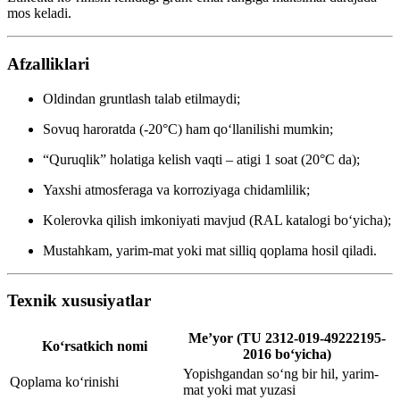
mos keladi.
Afzalliklari
Oldindan gruntlash talab etilmaydi;
Sovuq haroratda (-20°C) ham qo‘llanilishi mumkin;
“Quruqlik” holatiga kelish vaqti – atigi 1 soat (20°C da);
Yaxshi atmosferaga va korroziyaga chidamlilik;
Kolerovka qilish imkoniyati mavjud (RAL katalogi bo‘yicha);
Mustahkam, yarim-mat yoki mat silliq qoplama hosil qiladi.
Texnik xususiyatlar
Me’yor (TU 2312-019-49222195-
Ko‘rsatkich nomi
2016 bo‘yicha)
Yopishgandan so‘ng bir hil, yarim-
Qoplama ko‘rinishi
mat yoki mat yuzasi