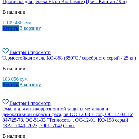
Пропитка для дерева Elcon Bio Lasure (Цвет: Каштан / 9 л)
В наличии
1 109 486
сум
Купить
В корзину
Быстрый просмотр
Термостойкая эмаль КО-868 (650°С / серебристо серый / 25 кг)
В наличии
103 056
сум
Купить
В корзину
Быстрый просмотр
Эмали для антикоррозионной защиты металлов и
декоративной окраски фасадов ОС-12-03 Elcon, ОС-12-03 ТУ
84-725-78, ОС-51-03 "Теплосеть", ОС-12-01, КО-198 серый
(RAL 7040, 7023, 7001, 7042) 25кг
В наличии