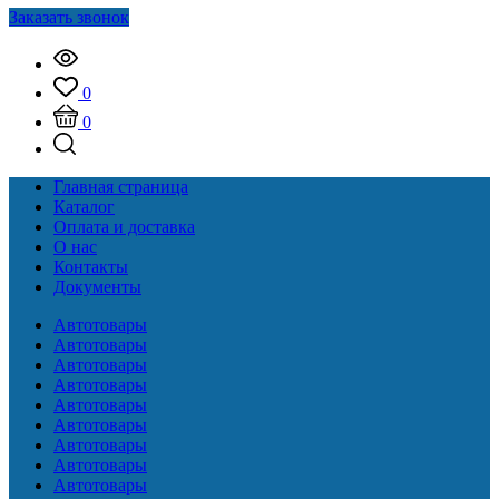
Заказать звонок
0
0
Главная страница
Каталог
Оплата и доставка
О нас
Контакты
Документы
Автотовары
Автотовары
Автотовары
Автотовары
Автотовары
Автотовары
Автотовары
Автотовары
Автотовары