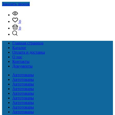
Заказать звонок
0
0
Главная страница
Каталог
Оплата и доставка
О нас
Контакты
Документы
Автотовары
Автотовары
Автотовары
Автотовары
Автотовары
Автотовары
Автотовары
Автотовары
Автотовары