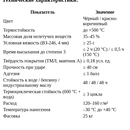
Показатель
Значение
Чёрный / красно-
Цвет
коричневый
Термостойкость
до +500 °C
Массовая доля нелетучих веществ
35–45 %
Условная вязкость (ВЗ-246, 4 мм)
≥ 25 с
≤ 2 ч (20 °C) / ≤ 0,5 ч
Время высыхания до степени 3
(150 °C)
Твёрдость покрытия (ТМЛ, маятник А)
≥ 0,18 усл. ед.
Прочность при ударе
≥ 40 см
Адгезия
≤ 1 балл
Стойкость к воде / бензину /
48 / 48 / 48 ч
индустриальному маслу
Термоциклическая стойкость (600 °C +
≥ 3 цикла
вода)
Расход
120–160 г/м²
Температура нанесения
–30 °C до +40 °C
Фасовка
25 кг