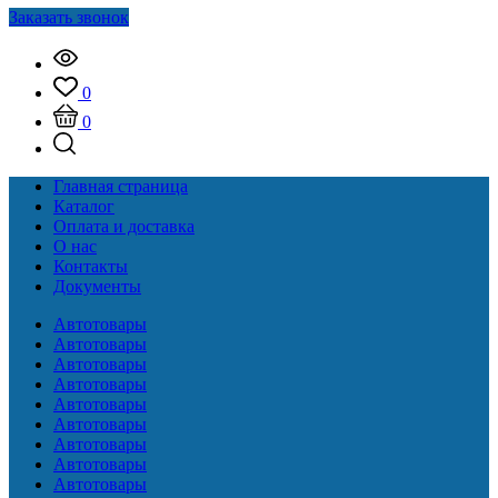
Заказать звонок
0
0
Главная страница
Каталог
Оплата и доставка
О нас
Контакты
Документы
Автотовары
Автотовары
Автотовары
Автотовары
Автотовары
Автотовары
Автотовары
Автотовары
Автотовары