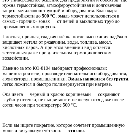
нужна термостойкая, атмосфероустойчивая и долговечная
защита металлоконструкций и оборудования. Благодаря
термостойкости до
500 °C
, эмаль может использоваться в
самых «горячих» зонах — от печей и выхлопных труб до
промышленных корпусов.
Плотная, прочная, гладкая плёнка после высыхания надёжно
защищает металл от ржавчины, воды, топлива, масел,
кислотных паров. А при этом внешний вид остаётся
эстетичным даже при длительном термоциклическом
воздействии.
Именно за это КО-8104 выбирают профессионалы:
машиностроители, производители котельного оборудования,
архитекторы, промышленники.
Эмаль наносится без грунта
,
легко ложится и быстро полимеризуется при нагреве.
Оба цвета — чёрный и красно-коричневый — сохраняют
глубину оттенка, не выцветают и не шелушатся даже после
сотен часов при температуре 500 °C.
Если вы ищете покрытие, которое сочетает промышленную
мощь и визуальную чёткость —
это оно
.