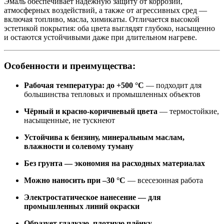
Эмаль обеспечивает надёжную защиту от коррозии,
атмосферных воздействий, а также от агрессивных сред —
включая топливо, масла, химикаты. Отличается высокой
эстетикой покрытия: оба цвета выглядят глубоко, насыщенно
и остаются устойчивыми даже при длительном нагреве.
Особенности и преимущества:
Рабочая температура: до +500 °C
— подходит для
большинства тепловых и промышленных объектов
Чёрный и красно-коричневый цвета
— термостойкие,
насыщенные, не тускнеют
Устойчива к бензину, минеральным маслам,
влажности и солевому туману
Без грунта — экономия на расходных материалах
Можно наносить при –30 °C
— всесезонная работа
Электростатическое нанесение — для
промышленных линий окраски
Образует гладкую, плотную плёнку