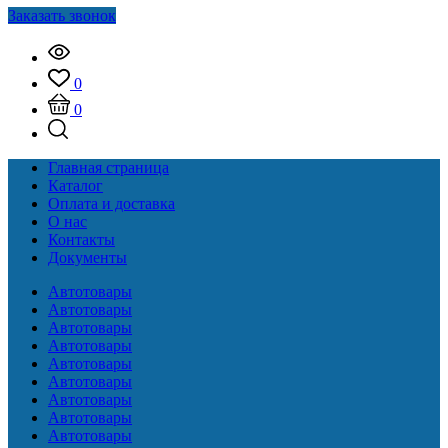
Заказать звонок
0
0
Главная страница
Каталог
Оплата и доставка
О нас
Контакты
Документы
Автотовары
Автотовары
Автотовары
Автотовары
Автотовары
Автотовары
Автотовары
Автотовары
Автотовары