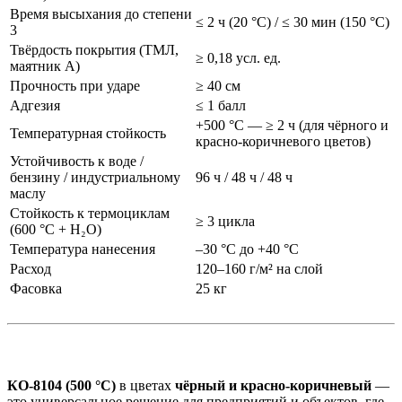
Время высыхания до степени
≤ 2 ч (20 °C) / ≤ 30 мин (150 °C)
3
Твёрдость покрытия (ТМЛ,
≥ 0,18 усл. ед.
маятник А)
Прочность при ударе
≥ 40 см
Адгезия
≤ 1 балл
+500 °C — ≥ 2 ч (для чёрного и
Температурная стойкость
красно-коричневого цветов)
Устойчивость к воде /
бензину / индустриальному
96 ч / 48 ч / 48 ч
маслу
Стойкость к термоциклам
≥ 3 цикла
(600 °C + H₂O)
Температура нанесения
–30 °C до +40 °C
Расход
120–160 г/м² на слой
Фасовка
25 кг
КО-8104 (500 °C)
в цветах
чёрный и красно-коричневый
—
это универсальное решение для предприятий и объектов, где