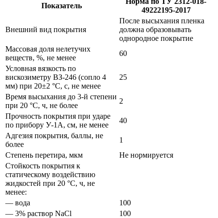
Норма по ТУ 2312-018-
Показатель
49222195-2017
После высыхания пленка
Внешний вид покрытия
должна образовывать
однородное покрытие
Массовая доля нелетучих
60
веществ, %, не менее
Условная вязкость по
вискозиметру ВЗ-246 (сопло 4
25
мм) при 20±2 °C, с, не менее
Время высыхания до 3-й степени
2
при 20 °C, ч, не более
Прочность покрытия при ударе
40
по прибору У-1А, см, не менее
Адгезия покрытия, баллы, не
1
более
Степень перетира, мкм
Не нормируется
Стойкость покрытия к
статическому воздействию
жидкостей при 20 °C, ч, не
менее:
— вода
100
— 3% раствор NaCl
100