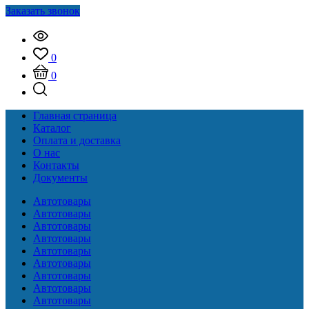
Заказать звонок
0
0
Главная страница
Каталог
Оплата и доставка
О нас
Контакты
Документы
Автотовары
Автотовары
Автотовары
Автотовары
Автотовары
Автотовары
Автотовары
Автотовары
Автотовары