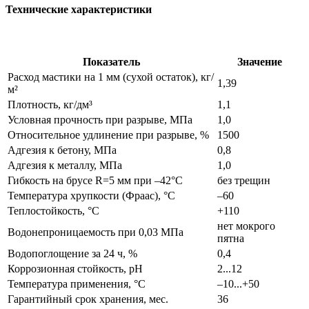
Технические характеристики
Показатель
Значение
Расход мастики на 1 мм (сухой остаток), кг/
1,39
м²
Плотность, кг/дм³
1,1
Условная прочность при разрыве, МПа
1,0
Относительное удлинение при разрыве, %
1500
Адгезия к бетону, МПа
0,8
Адгезия к металлу, МПа
1,0
Гибкость на брусе R=5 мм при –42°С
без трещин
Температура хрупкости (Фраас), °С
–60
Теплостойкость, °С
+110
нет мокрого
Водонепроницаемость при 0,03 МПа
пятна
Водопоглощение за 24 ч, %
0,4
Коррозионная стойкость, pH
2...12
Температура применения, °С
–10...+50
Гарантийный срок хранения, мес.
36