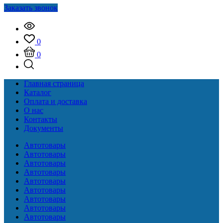
Заказать звонок
0
0
Главная страница
Каталог
Оплата и доставка
О нас
Контакты
Документы
Автотовары
Автотовары
Автотовары
Автотовары
Автотовары
Автотовары
Автотовары
Автотовары
Автотовары