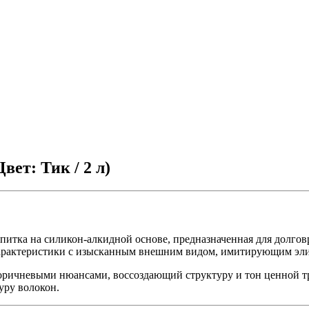
вет: Тик / 2 л)
питка на силикон-алкидной основе, предназначенная для долг
 характеристики с изысканным внешним видом, имитирующим эл
оричневыми нюансами, воссоздающий структуру и тон ценной т
уру волокон.