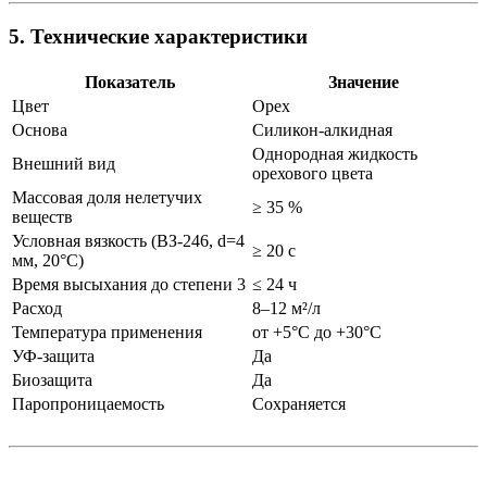
5. Технические характеристики
Показатель
Значение
Цвет
Орех
Основа
Силикон-алкидная
Однородная жидкость
Внешний вид
орехового цвета
Массовая доля нелетучих
≥ 35 %
веществ
Условная вязкость (ВЗ-246, d=4
≥ 20 с
мм, 20°C)
Время высыхания до степени 3
≤ 24 ч
Расход
8–12 м²/л
Температура применения
от +5°C до +30°C
УФ-защита
Да
Биозащита
Да
Паропроницаемость
Сохраняется