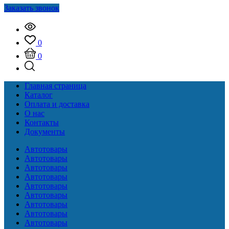
Заказать звонок
0
0
Главная страница
Каталог
Оплата и доставка
О нас
Контакты
Документы
Автотовары
Автотовары
Автотовары
Автотовары
Автотовары
Автотовары
Автотовары
Автотовары
Автотовары