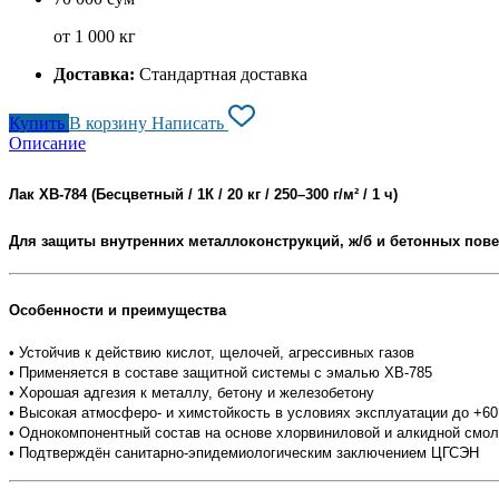
от 1 000 кг
Доставка:
Стандартная доставка
Купить
В корзину
Написать
Описание
Лак ХВ-784 (Бесцветный / 1К / 20 кг / 250–300 г/м² / 1 ч)
Для защиты внутренних металлоконструкций, ж/б и бетонных пове
Особенности и преимущества
• Устойчив к действию кислот, щелочей, агрессивных газов
• Применяется в составе защитной системы с эмалью ХВ-785
• Хорошая адгезия к металлу, бетону и железобетону
• Высокая атмосферо- и химстойкость в условиях эксплуатации до +60
• Однокомпонентный состав на основе хлорвиниловой и алкидной смол
• Подтверждён санитарно-эпидемиологическим заключением ЦГСЭН