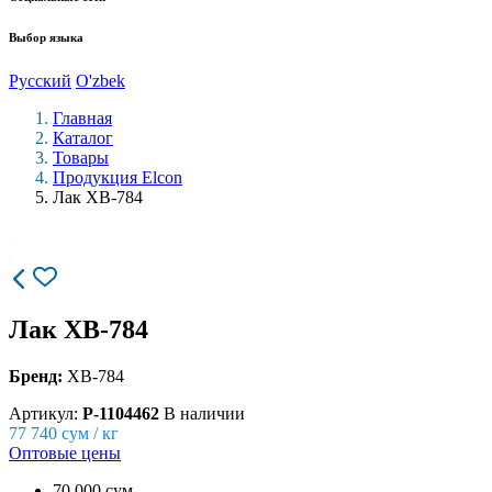
Выбор языка
Русский
O'zbek
Главная
Каталог
Товары
Продукция Elcon
Лак ХВ-784
Лак ХВ-784
Бренд:
ХВ-784
Артикул:
P-1104462
В наличии
77 740
сум / кг
Оптовые цены
70 000 сум