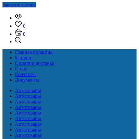
Заказать звонок
0
0
Главная страница
Каталог
Оплата и доставка
О нас
Контакты
Документы
Автотовары
Автотовары
Автотовары
Автотовары
Автотовары
Автотовары
Автотовары
Автотовары
Автотовары