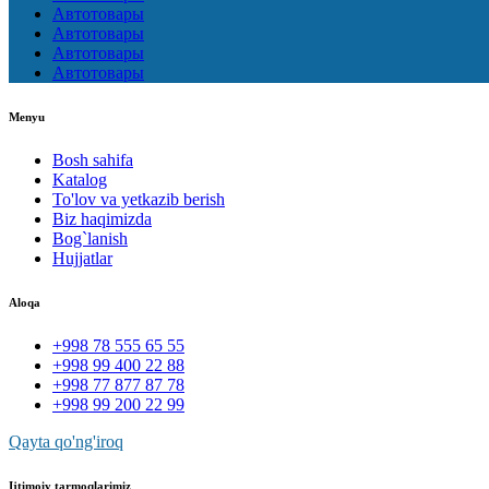
Автотовары
Автотовары
Автотовары
Автотовары
Menyu
Bosh sahifa
Katalog
To'lov va yetkazib berish
Biz haqimizda
Bog`lanish
Hujjatlar
Aloqa
+998 78 555 65 55
+998 99 400 22 88
+998 77 877 87 78
+998 99 200 22 99
Qayta qo'ng'iroq
Ijtimoiy tarmoqlarimiz