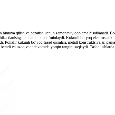
an himoya qilish va bezatish uchun zamonaviy qoplama hisoblanadi. Bo‘yo
hikastlanishga chidamlilikni ta’minlaydi. Kukunli bo‘yoq elektrostatik u
. Poliэfir kukunli bo‘yoq fasad qismlari, metall konstruktsiyalar, panjar
 beradi va uzoq vaqt davomida yorqin rangini saqlaydi. Tashqi ishlard