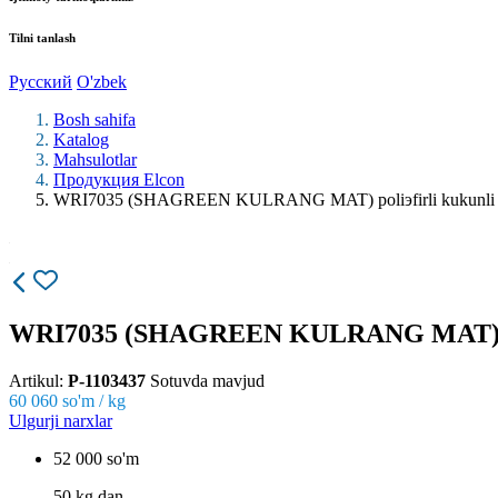
Tilni tanlash
Русский
O'zbek
Bosh sahifa
Katalog
Mahsulotlar
Продукция Elcon
WRI7035 (SHAGREEN KULRANG MAT) poliэfirli kukunli 
WRI7035 (SHAGREEN KULRANG MAT) poli
Artikul:
P-1103437
Sotuvda mavjud
60 060
so'm / kg
Ulgurji narxlar
52 000 so'm
50 kg dan