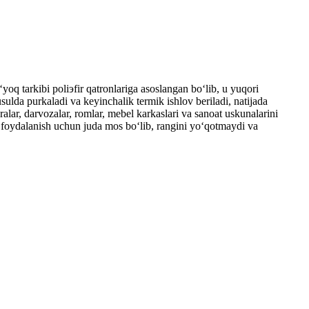
q tarkibi poliэfir qatronlariga asoslangan bo‘lib, u yuqori
sulda purkaladi va keyinchalik termik ishlov beriladi, natijada
alar, darvozalar, romlar, mebel karkaslari va sanoat uskunalarini
a foydalanish uchun juda mos bo‘lib, rangini yo‘qotmaydi va