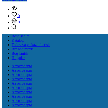
0
0
Bosh sahifa
Katalog
To'lov va yetkazib berish
Biz haqimizda
Bog`lanish
Hujjatlar
Автотовары
Автотовары
Автотовары
Автотовары
Автотовары
Автотовары
Автотовары
Автотовары
Автотовары
Автотовары