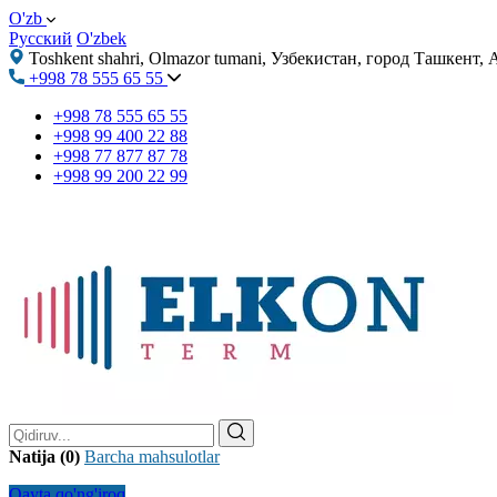
O'zb
Русский
O'zbek
Toshkent shahri, Olmazor tumani, Узбекистан, город Ташкент
+998 78 555 65 55
+998 78 555 65 55
+998 99 400 22 88
+998 77 877 87 78
+998 99 200 22 99
Natija (0)
Barcha mahsulotlar
Qayta qo'ng'iroq