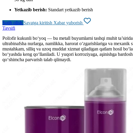
Yetkazib berish:
Standart yetkazib berish
Sotib olish
Savatga kiritish
Xabar yuborish
Tavsifi
Poliэfir kukunli bo‘yoq — bu metall buyumlarni tashqi muhit ta’sirid
ultrabinafsha nurlarga, namlikka, harorat o‘zgarishlariga va mexanik s
mustahkam, silliq va uzoq muddat xizmat qiladigan qatlam hosil bo‘ladi
bo‘yashda keng qo‘llaniladi. U yuqori korroziyaga, aşinishga bardosh
qo‘shimcha parvarish talab qilmaydi.