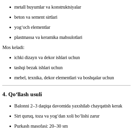
metall buyumlar va konstruktsiyalar
beton va sement sirtlari
yog‘och elementlar
plastmassa va keramika mahsulotlari
Mos keladi:
ichki dizayn va dekor ishlari uchun
tashqi bezak ishlari uchun
mebel, texnika, dekor elementlari va boshqalar uchun
4. Qo‘llash usuli
Balonni 2–3 daqiqa davomida yaxshilab chayqatish kerak
Sirt quruq, toza va yog‘dan xoli bo‘lishi zarur
Purkash masofasi: 20–30 sm