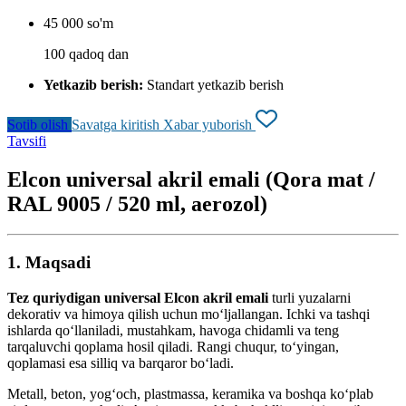
45 000 so'm
100 qadoq dan
Yetkazib berish:
Standart yetkazib berish
Sotib olish
Savatga kiritish
Xabar yuborish
Tavsifi
Elcon universal akril emali (Qora mat /
RAL 9005 / 520 ml, aerozol)
1. Maqsadi
Tez quriydigan universal Elcon akril emali
turli yuzalarni
dekorativ va himoya qilish uchun mo‘ljallangan. Ichki va tashqi
ishlarda qo‘llaniladi, mustahkam, havoga chidamli va teng
tarqaluvchi qoplama hosil qiladi. Rangi chuqur, to‘yingan,
qoplamasi esa silliq va barqaror bo‘ladi.
Metall, beton, yog‘och, plastmassa, keramika va boshqa ko‘plab