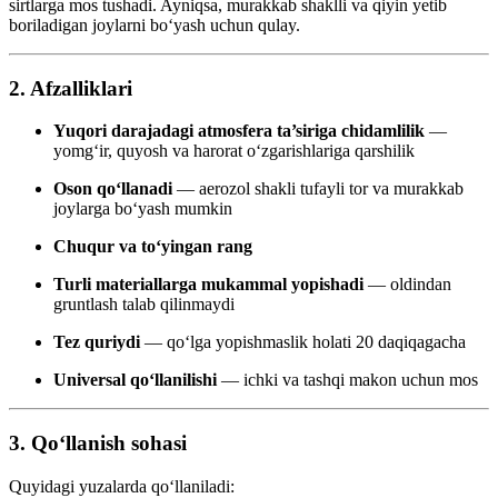
sirtlarga mos tushadi. Ayniqsa, murakkab shaklli va qiyin yetib
boriladigan joylarni bo‘yash uchun qulay.
2. Afzalliklari
Yuqori darajadagi atmosfera ta’siriga chidamlilik
—
yomg‘ir, quyosh va harorat o‘zgarishlariga qarshilik
Oson qo‘llanadi
— aerozol shakli tufayli tor va murakkab
joylarga bo‘yash mumkin
Chuqur va to‘yingan rang
Turli materiallarga mukammal yopishadi
— oldindan
gruntlash talab qilinmaydi
Tez quriydi
— qo‘lga yopishmaslik holati 20 daqiqagacha
Universal qo‘llanilishi
— ichki va tashqi makon uchun mos
3. Qo‘llanish sohasi
Quyidagi yuzalarda qo‘llaniladi: