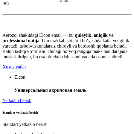
≥ 50
sm
Aerozol shaklidagi Elcon emali — bu
qulaylik, aniqlik va
professional natija
. U murakkab sirtlarni bo‘yashda katta yengillik
yaratadi, asbob-uskunalarsiz chiroyli va bardoshli qoplama beradi.
Balon tashqi ko‘rinishi ichidagi bo‘yoq rangiga maksimal darajada
moslashtirilgan, bu esa ob’ektda ishlashni yanada osonlashtiradi.
Xususiyatlar
Elcon
Универсальная акриловая эмаль
Yetkazib berish
Standart yetkazib berish
Standart yetkazib berish