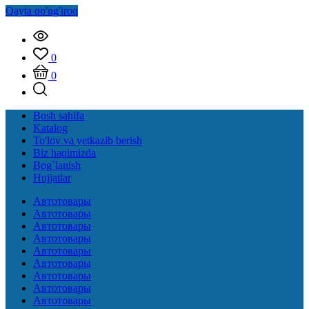
Qayta qo'ng'iroq
0
0
Bosh sahifa
Katalog
To'lov va yetkazib berish
Biz haqimizda
Bog`lanish
Hujjatlar
Автотовары
Автотовары
Автотовары
Автотовары
Автотовары
Автотовары
Автотовары
Автотовары
Автотовары