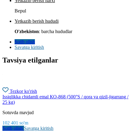
Yetkazib berish narxi
Bepul
Yetkazib berish hududi
O'zbekiston
: barcha hududlar
Sotib olish
Savatga kiritish
Tavsiya etilganlar
Tezkor ko'rish
Issiqlikka chidamli emal КО-868 (500°S / qora va qizil-jigarrang /
25 kg)
Sotuvda mavjud
102 401
so'm
Sotib olish
Savatga kiritish