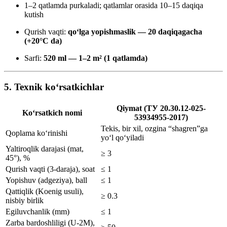
1–2 qatlamda purkaladi; qatlamlar orasida 10–15 daqiqa
kutish
Qurish vaqti:
qo‘lga yopishmaslik — 20 daqiqagacha
(+20°C da)
Sarfi:
520 ml — 1–2 m² (1 qatlamda)
5. Texnik ko‘rsatkichlar
Qiymat (TУ 20.30.12-025-
Ko‘rsatkich nomi
53934955-2017)
Tekis, bir xil, ozgina “shagren”ga
Qoplama ko‘rinishi
yo‘l qo‘yiladi
Yaltiroqlik darajasi (mat,
≥ 3
45°), %
Qurish vaqti (3-daraja), soat
≤ 1
Yopishuv (adgeziya), ball
≤ 1
Qattiqlik (Koenig usuli),
≥ 0.3
nisbiy birlik
Egiluvchanlik (mm)
≤ 1
Zarba bardoshliligi (U-2M),