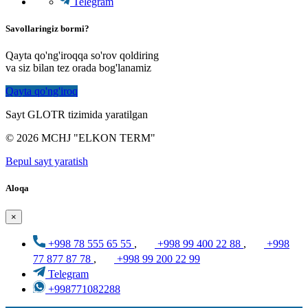
Telegram
Savollaringiz bormi?
Qayta qo'ng'iroqqa so'rov qoldiring
va siz bilan tez orada bog'lanamiz
Qayta qo'ng'iroq
Sayt GLOTR tizimida yaratilgan
© 2026 MCHJ "ELKON TERM"
Bepul sayt yaratish
Aloqa
×
+998 78 555 65 55
,
+998 99 400 22 88
,
+998
77 877 87 78
,
+998 99 200 22 99
Telegram
+998771082288