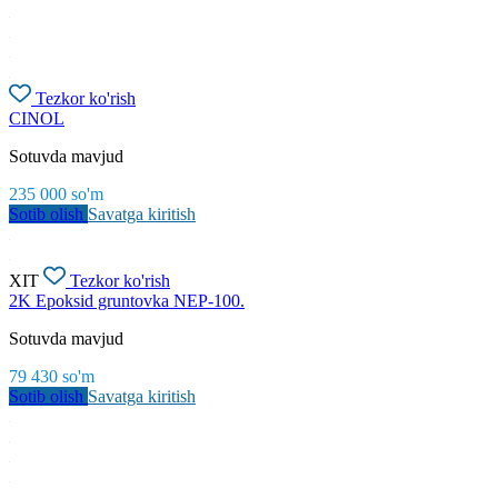
Tezkor ko'rish
CINOL
Sotuvda mavjud
235 000
so'm
Sotib olish
Savatga kiritish
XIT
Tezkor ko'rish
2K Epoksid gruntovka NEP-100.
Sotuvda mavjud
79 430
so'm
Sotib olish
Savatga kiritish