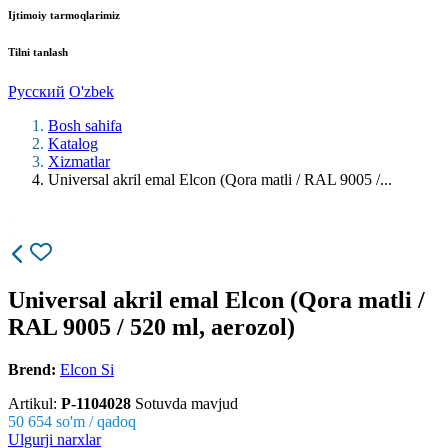
Ijtimoiy tarmoqlarimiz
Tilni tanlash
Русский
O'zbek
Bosh sahifa
Katalog
Xizmatlar
Universal akril emal Elcon (Qora matli / RAL 9005 /...
Universal akril emal Elcon (Qora matli /
RAL 9005 / 520 ml, aerozol)
Brend:
Elcon Si
Artikul:
P-1104028
Sotuvda mavjud
50 654
so'm / qadoq
Ulgurji narxlar