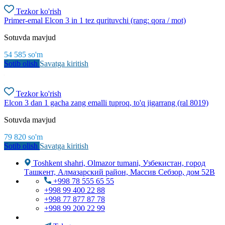
Tezkor ko'rish
Primer-emal Elcon 3 in 1 tez qurituvchi (rang: qora / mot)
Sotuvda mavjud
54 585
so'm
Sotib olish
Savatga kiritish
Tezkor ko'rish
Elcon 3 dan 1 gacha zang emalli tuproq, to'q jigarrang (ral 8019)
Sotuvda mavjud
79 820
so'm
Sotib olish
Savatga kiritish
Toshkent shahri, Olmazor tumani, Узбекистан, город
Ташкент, Алмазарский район, Массив Себзор, дом 52В
+998 78 555 65 55
+998 99 400 22 88
+998 77 877 87 78
+998 99 200 22 99