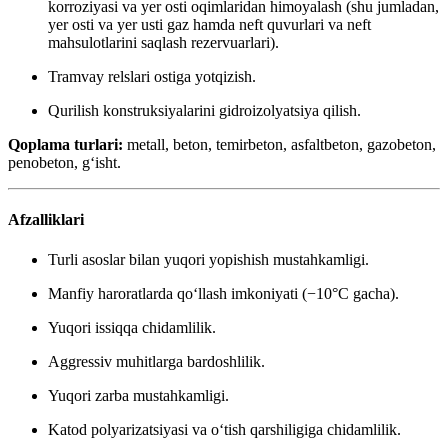
korroziyasi va yer osti oqimlaridan himoyalash (shu jumladan,
yer osti va yer usti gaz hamda neft quvurlari va neft
mahsulotlarini saqlash rezervuarlari).
Tramvay relslari ostiga yotqizish.
Qurilish konstruksiyalarini gidroizolyatsiya qilish.
Qoplama turlari:
metall, beton, temirbeton, asfaltbeton, gazobeton,
penobeton, g‘isht.
Afzalliklari
Turli asoslar bilan yuqori yopishish mustahkamligi.
Manfiy haroratlarda qo‘llash imkoniyati (−10°С gacha).
Yuqori issiqqa chidamlilik.
Aggressiv muhitlarga bardoshlilik.
Yuqori zarba mustahkamligi.
Katod polyarizatsiyasi va o‘tish qarshiligiga chidamlilik.