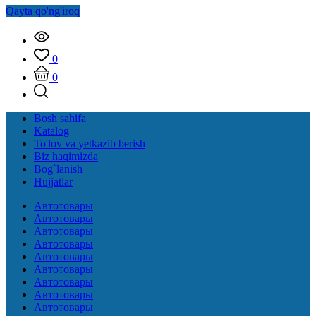
Qayta qo'ng'iroq
0
0
Bosh sahifa
Katalog
To'lov va yetkazib berish
Biz haqimizda
Bog`lanish
Hujjatlar
Автотовары
Автотовары
Автотовары
Автотовары
Автотовары
Автотовары
Автотовары
Автотовары
Автотовары