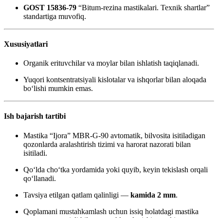
GOST 15836-79
“Bitum-rezina mastikalari. Texnik shartlar”
standartiga muvofiq.
Xususiyatlari
Organik erituvchilar va moylar bilan ishlatish taqiqlanadi.
Yuqori kontsentratsiyali kislotalar va ishqorlar bilan aloqada
bo‘lishi mumkin emas.
Ish bajarish tartibi
Mastika “Ijora” MBR-G-90 avtomatik, bilvosita isitiladigan
qozonlarda aralashtirish tizimi va harorat nazorati bilan
isitiladi.
Qo‘lda cho‘tka yordamida yoki quyib, keyin tekislash orqali
qo‘llanadi.
Tavsiya etilgan qatlam qalinligi —
kamida 2 mm
.
Qoplamani mustahkamlash uchun issiq holatdagi mastika