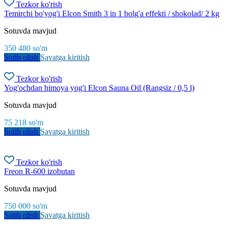
Tezkor ko'rish
Temirchi bo'yog'i Elcon Smith 3 in 1 bolg'a effekti / shokolad/ 2 kg
Sotuvda mavjud
350 480
so'm
Sotib olish
Savatga kiritish
Tezkor ko'rish
Yog'ochdan himoya yog'i Elcon Sauna Oil (Rangsiz / 0,5 l)
Sotuvda mavjud
75 218
so'm
Sotib olish
Savatga kiritish
Tezkor ko'rish
Freon R-600 izobutan
Sotuvda mavjud
750 000
so'm
Sotib olish
Savatga kiritish