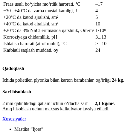
Fraas usuli bo‘yicha mo‘rtlik harorati, °С
–17
−30...+40°С da zarba mustahkamligi, J
4
+20°С da katod ajralishi, sm²
5
+40°С da katod ajralishi, sm²
10
+20°С da 3% NaCl eritmasida qarshilik, Om·m²
1·10⁸
Korroziyaga chidamlilik, pH
3...13
Ishlatish harorati (atrof muhit), °С
≥ –10
Kafolatli saqlash muddati, oy
24
Qadoqlash
Ichida polietilen plyonka bilan karton barabanlar, og‘irligi
24 kg
.
Sarf hisoblash
2 mm qalinlikdagi qatlam uchun o‘rtacha sarf —
2,1 kg/m²
.
Aniq hisoblash uchun maxsus kalkulyator tavsiya etiladi.
Xususiyatlar
Mastika “Ijora”