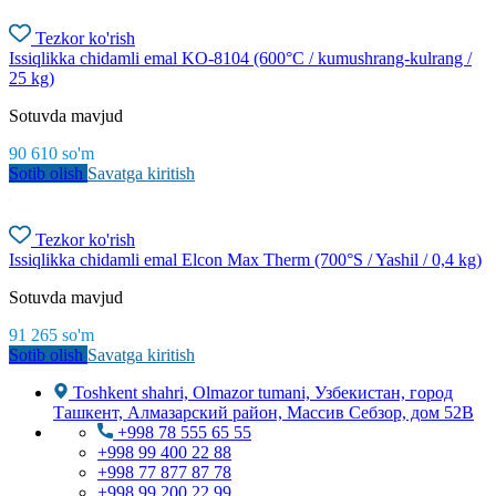
Tezkor ko'rish
Issiqlikka chidamli emal KO-8104 (600°C / kumushrang-kulrang /
25 kg)
Sotuvda mavjud
90 610
so'm
Sotib olish
Savatga kiritish
Tezkor ko'rish
Issiqlikka chidamli emal Elcon Max Therm (700°S / Yashil / 0,4 kg)
Sotuvda mavjud
91 265
so'm
Sotib olish
Savatga kiritish
Toshkent shahri, Olmazor tumani, Узбекистан, город
Ташкент, Алмазарский район, Массив Себзор, дом 52В
+998 78 555 65 55
+998 99 400 22 88
+998 77 877 87 78
+998 99 200 22 99