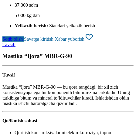
37 000 so'm
5 000 kg dan
Yetkazib berish:
Standart yetkazib berish
Sotib olish
Savatga kiritish
Xabar yuborish
Tavsifi
Mastika “Ijora” MBR-G-90
Tavsif
Mastika “Ijora” MBR-G-90 — bu qora rangdagi, bir xil zich
konsistensiyaga ega bir komponentli bitum-rezina tarkibidir. Uning
tarkibiga bitum va mineral to‘ldiruvchilar kiradi. Ishlatishdan oldin
mastika ishchi haroratgacha qizdiriladi.
Qo‘llanish sohasi
Qurilish konstruksiyalarini elektrokorroziya, tuproq