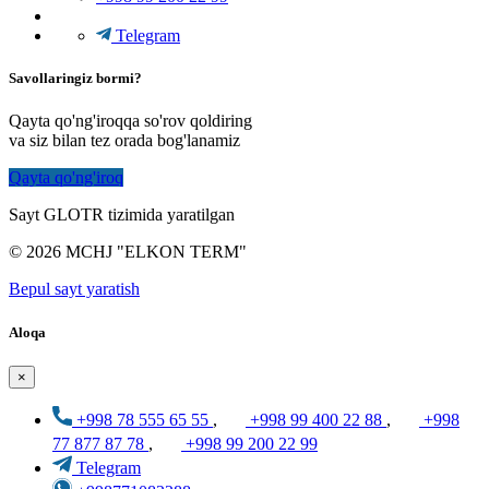
Telegram
Savollaringiz bormi?
Qayta qo'ng'iroqqa so'rov qoldiring
va siz bilan tez orada bog'lanamiz
Qayta qo'ng'iroq
Sayt GLOTR tizimida yaratilgan
© 2026 MCHJ "ELKON TERM"
Bepul sayt yaratish
Aloqa
×
+998 78 555 65 55
,
+998 99 400 22 88
,
+998
77 877 87 78
,
+998 99 200 22 99
Telegram