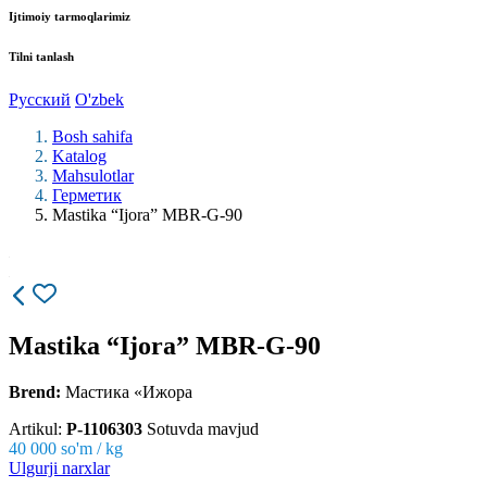
Ijtimoiy tarmoqlarimiz
Tilni tanlash
Русский
O'zbek
Bosh sahifa
Katalog
Mahsulotlar
Герметик
Mastika “Ijora” MBR-G-90
Mastika “Ijora” MBR-G-90
Brend:
Мастика «Ижора
Artikul:
P-1106303
Sotuvda mavjud
40 000
so'm / kg
Ulgurji narxlar