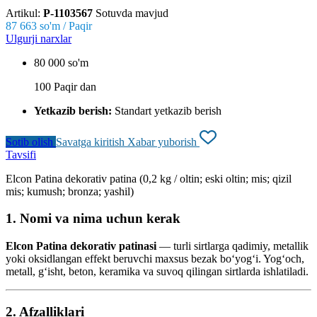
Artikul:
P-1103567
Sotuvda mavjud
87 663
so'm / Paqir
Ulgurji narxlar
80 000 so'm
100 Paqir dan
Yetkazib berish:
Standart yetkazib berish
Sotib olish
Savatga kiritish
Xabar yuborish
Tavsifi
Elcon Patina dekorativ patina (0,2 kg / oltin; eski oltin; mis; qizil
mis; kumush; bronza; yashil)
1. Nomi va nima uchun kerak
Elcon Patina dekorativ patinasi
— turli sirtlarga qadimiy, metallik
yoki oksidlangan effekt beruvchi maxsus bezak bo‘yog‘i. Yog‘och,
metall, g‘isht, beton, keramika va suvoq qilingan sirtlarda ishlatiladi.
2. Afzalliklari