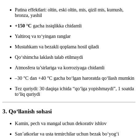
Patina effektlari: oltin, eski oltin, mis, qizil mis, kumush,
bronza, yashil
+150 °C
gacha issiqlikka chidamli
Yaltiroq va to‘yingan ranglar
Mustahkam va bezakli qoplama hosil qiladi
Qo‘shimcha laklash talab etilmaydi
Atmosfera ta’sirlariga va korroziyaga chidamli
–30 °C dan +40 °C gacha bo‘lgan haroratda qo‘llash mumkin
Tez quriydi: 30 daqiqa ichida “qo‘lga yopishmaydi”, 1 soatda
to‘liq quriydi
3. Qo‘llanish sohasi
Kamin, pech va mangal uchun dekorativ ishlov
San’atkorlar va usta temirchilar uchun bezak bo‘yog‘i