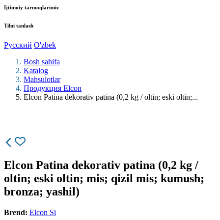
Ijtimoiy tarmoqlarimiz
Tilni tanlash
Русский
O'zbek
Bosh sahifa
Katalog
Mahsulotlar
Продукция Elcon
Elcon Patina dekorativ patina (0,2 kg / oltin; eski oltin;...
Elcon Patina dekorativ patina (0,2 kg /
oltin; eski oltin; mis; qizil mis; kumush;
bronza; yashil)
Brend:
Elcon Si