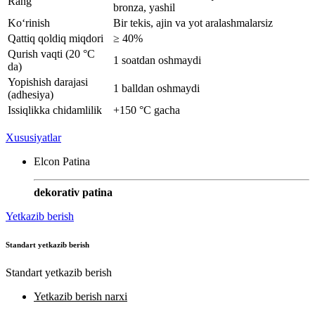
Rang
bronza, yashil
Ko‘rinish
Bir tekis, ajin va yot aralashmalarsiz
Qattiq qoldiq miqdori
≥ 40%
Qurish vaqti (20 °C
1 soatdan oshmaydi
da)
Yopishish darajasi
1 balldan oshmaydi
(adhesiya)
Issiqlikka chidamlilik
+150 °C gacha
Xususiyatlar
Elcon Patina
dekorativ patina
Yetkazib berish
Standart yetkazib berish
Standart yetkazib berish
Yetkazib berish narxi