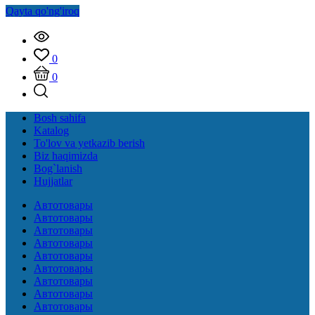
Qayta qo'ng'iroq
0
0
Bosh sahifa
Katalog
To'lov va yetkazib berish
Biz haqimizda
Bog`lanish
Hujjatlar
Автотовары
Автотовары
Автотовары
Автотовары
Автотовары
Автотовары
Автотовары
Автотовары
Автотовары