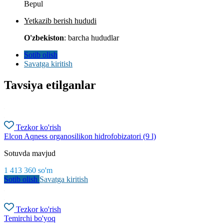
Bepul
Yetkazib berish hududi
O'zbekiston
: barcha hududlar
Sotib olish
Savatga kiritish
Tavsiya etilganlar
Tezkor ko'rish
Elcon Aqness organosilikon hidrofobizatori (9 l)
Sotuvda mavjud
1 413 360
so'm
Sotib olish
Savatga kiritish
Tezkor ko'rish
Temirchi bo'yoq