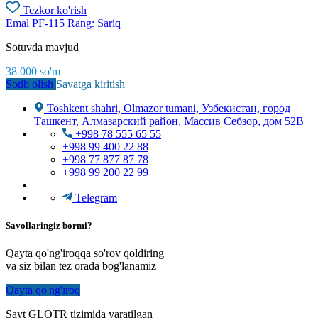
Tezkor ko'rish
Emal PF-115 Rang: Sariq
Sotuvda mavjud
38 000
so'm
Sotib olish
Savatga kiritish
Toshkent shahri, Olmazor tumani, Узбекистан, город
Ташкент, Алмазарский район, Массив Себзор, дом 52В
+998 78 555 65 55
+998 99 400 22 88
+998 77 877 87 78
+998 99 200 22 99
Telegram
Savollaringiz bormi?
Qayta qo'ng'iroqqa so'rov qoldiring
va siz bilan tez orada bog'lanamiz
Qayta qo'ng'iroq
Sayt GLOTR tizimida yaratilgan