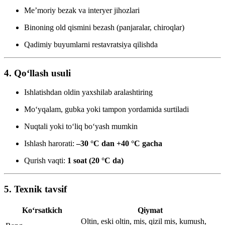
Me’moriy bezak va interyer jihozlari
Binoning old qismini bezash (panjaralar, chiroqlar)
Qadimiy buyumlarni restavratsiya qilishda
4. Qo‘llash usuli
Ishlatishdan oldin yaxshilab aralashtiring
Mo‘yqalam, gubka yoki tampon yordamida surtiladi
Nuqtali yoki to‘liq bo‘yash mumkin
Ishlash harorati:
–30 °C dan +40 °C gacha
Qurish vaqti:
1 soat (20 °C da)
5. Texnik tavsif
Ko‘rsatkich
Qiymat
Oltin, eski oltin, mis, qizil mis, kumush,