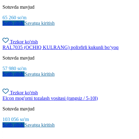
Sotuvda mavjud
65 260
so'm
Sotib olish
Savatga kiritish
Tezkor ko'rish
RAL7035 (OCHIQ KULRANG) poliэfirli kukunli bo‘yoq
Sotuvda mavjud
57 980
so'm
Sotib olish
Savatga kiritish
Tezkor ko'rish
Elcon mog'orni tozalash vositasi (rangsiz / 5-10l)
Sotuvda mavjud
103 056
so'm
Sotib olish
Savatga kiritish