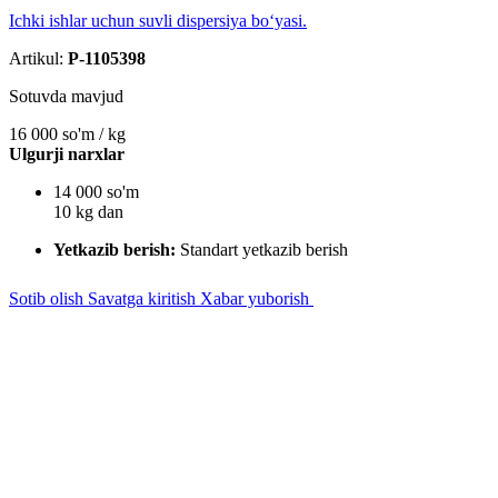
Ichki ishlar uchun suvli dispersiya bo‘yasi.
Artikul:
P-1105398
Sotuvda mavjud
16 000
so'm / kg
Ulgurji narxlar
14 000 so'm
10 kg dan
Yetkazib berish:
Standart yetkazib berish
Sotib olish
Savatga kiritish
Xabar yuborish