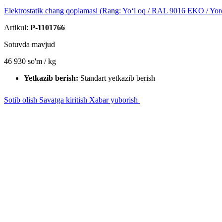
Elektrostatik chang qoplamasi (Rang: Yoʻl oq / RAL 9016 EKO / Yor
Artikul:
P-1101766
Sotuvda mavjud
46 930
so'm / kg
Yetkazib berish:
Standart yetkazib berish
Sotib olish
Savatga kiritish
Xabar yuborish